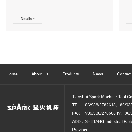
Details >
Home
About Us
Products
News
Contact
Tianshui Spark Machine Tool Co. 
TEL：
86/938/2782618、86/9
FAX：
?86/938/2786064?、86/
ADD：SHETANG Industrial Park, 
Province