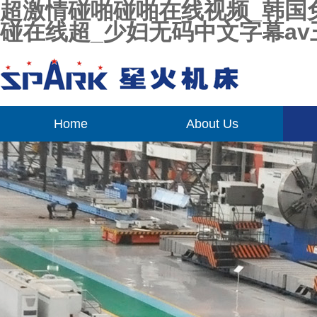
超激情碰啪碰啪在线视频_韩国免
碰在线超_少妇无码中文字幕av
Home
About Us