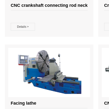
CNC crankshaft connecting rod neck
Cr
lathe
la
Details >
Facing lathe
CN