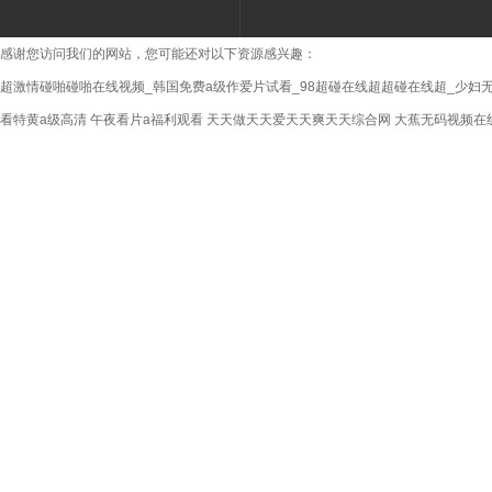
感谢您访问我们的网站，您可能还对以下资源感兴趣：
超激情碰啪碰啪在线视频_韩国免费a级作爱片试看_98超碰在线超超碰在线超_少妇无
看特黄a级高清
午夜看片a福利观看
天天做天天爱天天爽天天综合网
大蕉无码视频在