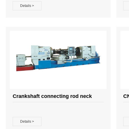
Details >
Crankshaft connecting rod neck
CN
lathe
Details >