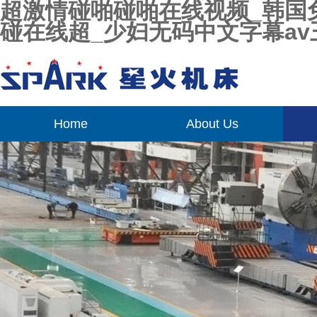
超激情碰啪碰啪在线视频_韩国免
碰在线超_少妇无码中文字幕av
Home
About Us